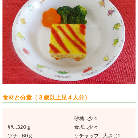
食材と分量（３歳以上児４人分）
砂糖…少々
卵…320ｇ
食塩…少々
ツナ…60ｇ
ケチャップ…大さじ1