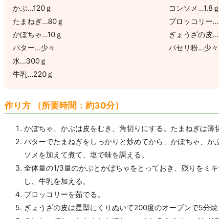
かぶ…120ｇ
コンソメ…1.8
たまねぎ…80ｇ
ブロッコリー…
かぼちゃ…10ｇ
ぎょうざの皮…
バター…少々
パセリ粉…少々
水…300ｇ
牛乳…220ｇ
作り方 （所要時間：約30分）
かぼちゃ、かぶは皮をむき、角切りにする。たまねぎは薄
バターでたまねぎをしっかりと炒めてから、かぼちゃ、か
ソメを加えて煮て、塩で味を調える。
全体量の1/3量のかぶとかぼちゃをとっておき、残りをミ
し、牛乳を加える。
ブロッコリーを茹でる。
ぎょうざの皮は星型にくりぬいて200度のオーブンで5分焼