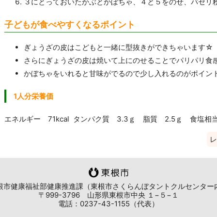
３にとっておいたかぶとかぼちゃ、４と５をのせ、パセリ
子どもが食べやすくなるポイント
ぎょうざの皮はこどもと一緒に型抜きができちゃいます☆
さらにぎょうざの皮は焼いて上にのせることでパリパリ食
かぼちゃをいれると甘味がでるので少し入れるのがポイン
1人分栄養価
エネルギー 71kcal タンパク質 3.3ｇ 脂質 2.5ｇ 食塩相当
レ
根市健康福祉部健康推進課（東根市さくらんぼタントクルセンター
〒999-3796 山形県東根市中央 １−５−１
電話：0237-43-1155（代表）