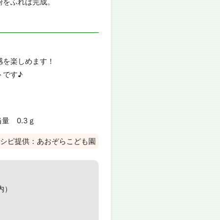
粉をふれば完成。
感を楽しめます！
トです♪
量 0.3ｇ
シピ提供：あおぞらこども園
内）