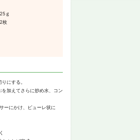
ｇ
25ｇ
2枚
切りにする。
ぶを加えてさらに炒め水、コン
キサーにかけ、ピューレ状に
く