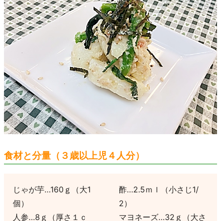
食材と分量（３歳以上児４人分）
じゃが芋…160ｇ（大1
酢…2.5ｍｌ（小さじ1/
個）
2）
人参…8ｇ（厚さ１ｃ
マヨネーズ…32ｇ（大さ