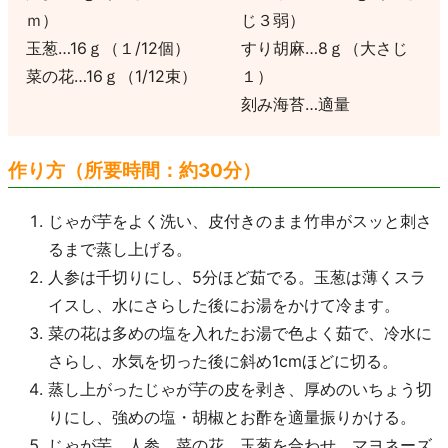
ｍ）
じ３弱）
玉葱…16ｇ（１/12個）
すり胡麻…8ｇ（大さじ
菜の花…16ｇ（1/12束）
１）
刻み海苔…適量
作り方（所要時間：約30分）
じゃが芋をよく洗い、皮付きのまま竹串がスッと刺さ
るまで蒸し上げる。
人参は千切りにし、5分ほど茹でる。玉葱は薄くスラ
イスし、水にさらした後にお湯をかけて冷ます。
菜の花は多めの塩を入れたお湯で色よく茹で、冷水に
さらし、水気を切った後に斜め1cmほどに切る。
蒸し上がったじゃが芋の皮を剥き、厚めのいちょう切
りにし、強めの塩・胡椒とお酢を適量振りかける。
じゃが芋、人参、菜の花、玉葱を合わせ、マヨネーズ