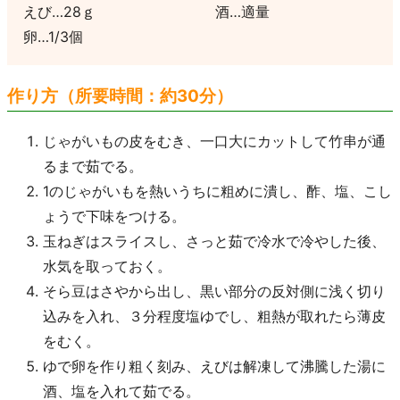
えび…28ｇ
酒…適量
卵…1/3個
作り方（所要時間：約30分）
じゃがいもの皮をむき、一口大にカットして竹串が通
るまで茹でる。
1のじゃがいもを熱いうちに粗めに潰し、酢、塩、こし
ょうで下味をつける。
玉ねぎはスライスし、さっと茹で冷水で冷やした後、
水気を取っておく。
そら豆はさやから出し、黒い部分の反対側に浅く切り
込みを入れ、３分程度塩ゆでし、粗熱が取れたら薄皮
をむく。
ゆで卵を作り粗く刻み、えびは解凍して沸騰した湯に
酒、塩を入れて茹でる。