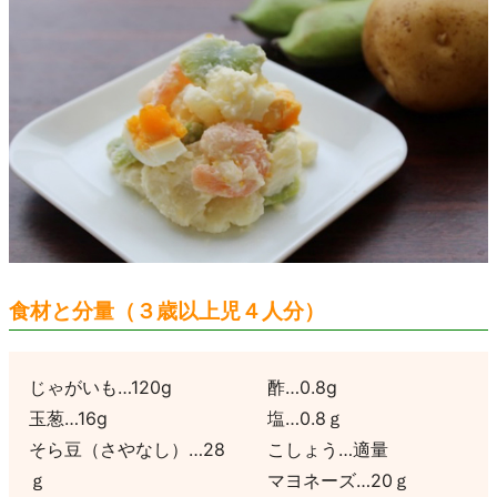
食材と分量（３歳以上児４人分）
じゃがいも…120g
酢…0.8g
玉葱…16g
塩…0.8ｇ
そら豆（さやなし）…28
こしょう…適量
ｇ
マヨネーズ…20ｇ