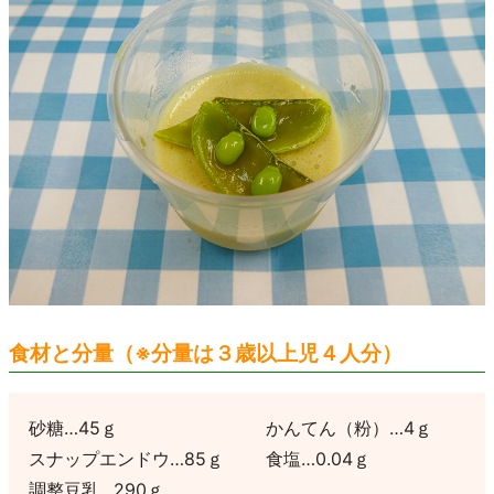
食材と分量（※分量は３歳以上児４人分）
砂糖…45ｇ
かんてん（粉）…4ｇ
スナップエンドウ…85ｇ
食塩…0.04ｇ
調整豆乳…290ｇ