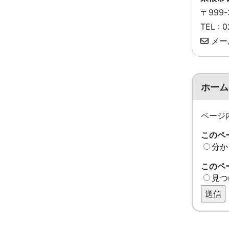
〒999
TEL :
メー
ホーム
ページ
このペ
分か
このペ
見つ
送信