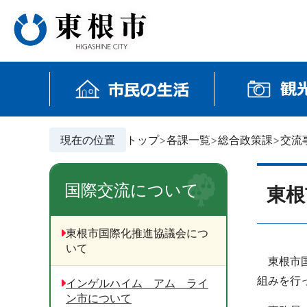
現在の位置
トップ
各課一覧
総合政策課
交流
国際交流について
東根
東根市国際化推進協議会につ
いて
東根市国
組みを行
インゲルハイム アム ライ
ン市について