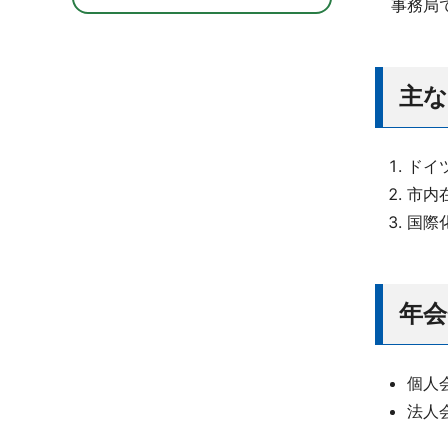
事務局で
主な
ドイ
市内
国際
年会
個人会
法人