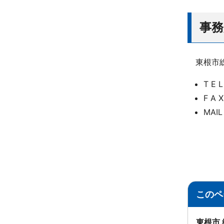
事務
東根市総
T E 
F A 
MAIL
このペ
東根市