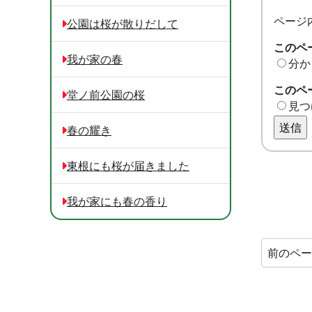
ページ
公園は桜が散りだして
このペ
我が家の春
分か
このペ
堂ノ前公園の桜
見つ
送信
春の耀き
東根にも桜が届きました
我が家にも春の香り
前のペ