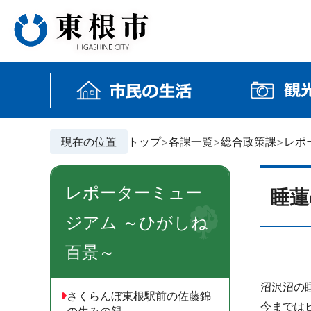
現在の位置
トップ
各課一覧
総合政策課
レポ
レポーターミュー
睡蓮
ジアム ～ひがしね
百景～
沼沢沼の
さくらんぼ東根駅前の佐藤錦
今までは
の生みの親