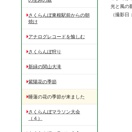
光と風の
（撮影日
さくらんぼ東根駅前からの朝
焼け
アナログレコードを愉しむ
さくらんぼ狩り
新緑の関山大滝
紫陽花の季節
睡蓮の花の季節が来ました
さくらんぼマラソン大会
（４）