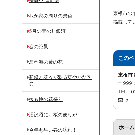
長瀞小 運動会
東根市の
我が家の周りの景色
掲載して
5月の天の川銀河
春の絶景
このペ
悪竜淵の藤の花
東根市
新録と花々が彩る爽やかな季
〒999
節
TEL :
桜も桃の花盛り
メー
沼沢沼にも桜の便りが
ホーム
今年も早い春の訪れ！