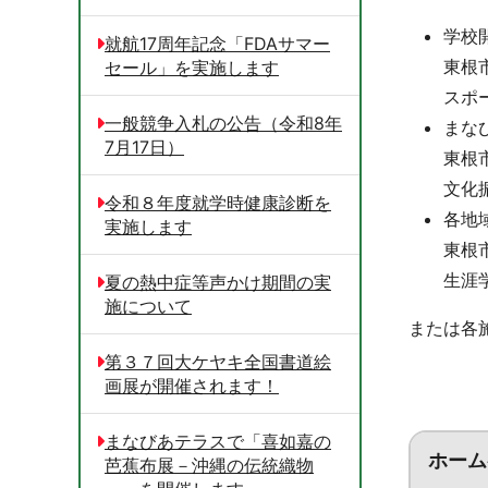
学校
就航17周年記念「FDAサマー
東根
セール」を実施します
スポー
一般競争入札の公告（令和8年
まな
7月17日）
東根
文化振
令和８年度就学時健康診断を
各地
実施します
東根
生涯学
夏の熱中症等声かけ期間の実
施について
または各
第３７回大ケヤキ全国書道絵
画展が開催されます！
まなびあテラスで「喜如嘉の
ホーム
芭蕉布展－沖縄の伝統織物