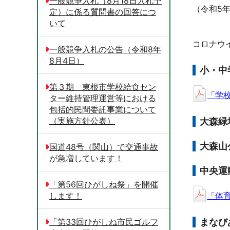
一般競争入札（8月18日入札予
（令和5年
定）に係る質問書の回答につ
いて
コロナウ
一般競争入札の公告（令和8年
8月4日）
小・中
第３期 東根市学校給食セン
「学校
ター維持管理運営等における
包括的民間委託事業について
（実施方針公表）
大森緑
大森山
国道48号（関山）で交通事故
が急増しています！
中央運
「第56回ひがしね祭」を開催
「体育
します！
まなび
「第33回ひがしね市民ゴルフ