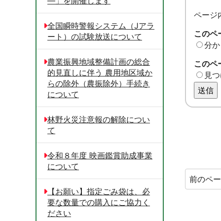
―」を開催します
ページ
全国瞬時警報システム（Jアラ
このペ
ート）の試験放送について
分か
農業振興地域整備計画の総合
このペ
的見直しに伴う 農用地区域か
見つ
らの除外（農振除外）手続き
送信
について
林野火災注意報の解除につい
て
令和８年度 映画鑑賞助成事業
について
前のペ
【お願い】指定ごみ袋は、必
要な数量での購入にご協力く
ださい