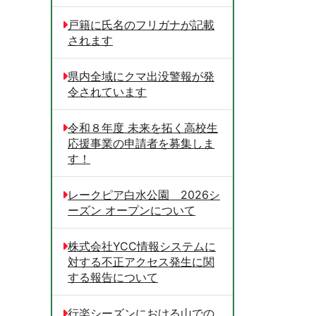
戸籍に氏名のフリガナが記載
されます
県内全域にクマ出没警報が発
令されています
令和８年度 未来を拓く高校生
応援事業の申請者を募集しま
す！
レークピア白水公園 2026シ
ーズン オープンについて
株式会社YCC情報システムに
対する不正アクセス発生に関
する報告について
行楽シーズンにおける山での