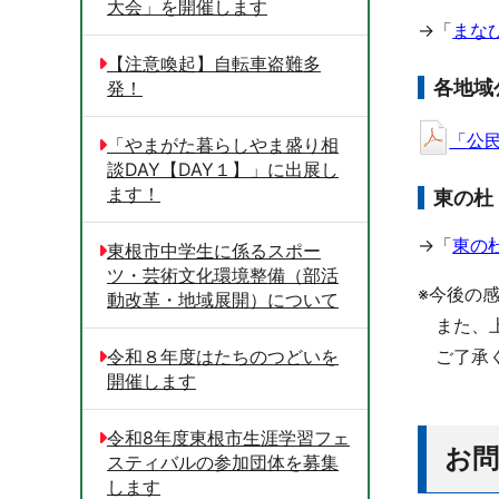
大会」を開催します
→「
まな
【注意喚起】自転車盗難多
各地域
発！
「公民
「やまがた暮らしやま盛り相
談DAY【DAY１】」に出展し
ます！
東の杜
→「
東の
東根市中学生に係るスポー
ツ・芸術文化環境整備（部活
※今後の
動改革・地域展開）について
また、上
令和８年度はたちのつどいを
ご了承く
開催します
令和8年度東根市生涯学習フェ
お
スティバルの参加団体を募集
します