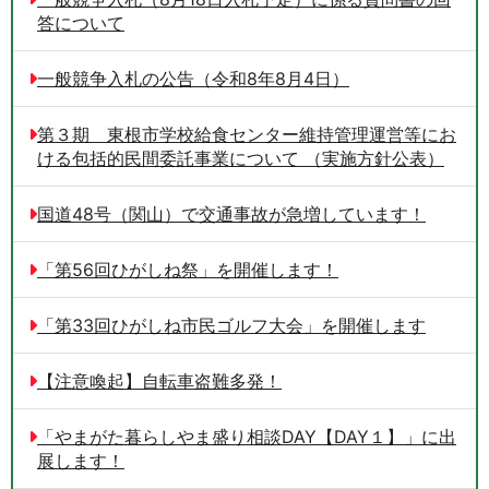
答について
一般競争入札の公告（令和8年8月4日）
第３期 東根市学校給食センター維持管理運営等にお
ける包括的民間委託事業について （実施方針公表）
国道48号（関山）で交通事故が急増しています！
「第56回ひがしね祭」を開催します！
「第33回ひがしね市民ゴルフ大会」を開催します
【注意喚起】自転車盗難多発！
「やまがた暮らしやま盛り相談DAY【DAY１】」に出
展します！