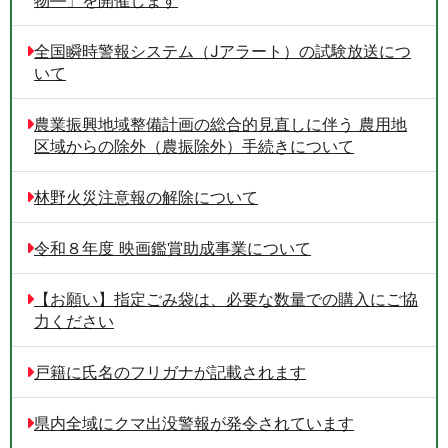
物―」を開催します
全国瞬時警報システム（Jアラート）の試験放送につ
いて
農業振興地域整備計画の総合的見直しに伴う 農用地
区域からの除外（農振除外）手続きについて
林野火災注意報の解除について
令和８年度 映画鑑賞助成事業について
【お願い】指定ごみ袋は、必要な数量での購入にご協
力ください
戸籍に氏名のフリガナが記載されます
県内全域にクマ出没警報が発令されています