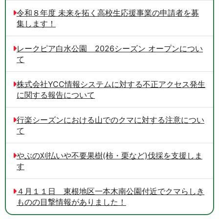
令和８年度 未来を拓く高校生応援事業の申請者を募
集します！
レークピア白水公園 2026シーズン オープンについ
て
株式会社YCC情報システムに対する不正アクセス発生
に関する報告について
行楽シーズンにおける山でのクマに対する注意につい
て
やぶの刈払いや不要果樹(柿・栗など)伐採を支援しま
す
４月１１日 東根地区一本木南公園付近でクマらしき
ものの目撃情報がありました！