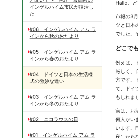
Hallo
インゲルハイム市民が復活し
た
市報の3
ツと日本
#06 インゲルハイム アム ラ
でした。
インから秋のおたより
どこで
#05 インゲルハイム アム ラ
インから春のおたより
例えば、
厳しく、
#04 ドイツと日本の生活様
方です。
式の微妙な違い
て、ドイ
#03 インゲルハイム アム ラ
もしれま
インから冬のおたより
実は、お
#02 ニコラウスの日
何人かいま
います。F
#01 インゲルハイム アム ラ
夜）から