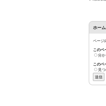
ホーム
ページ
このペ
分か
このペ
見つ
送信