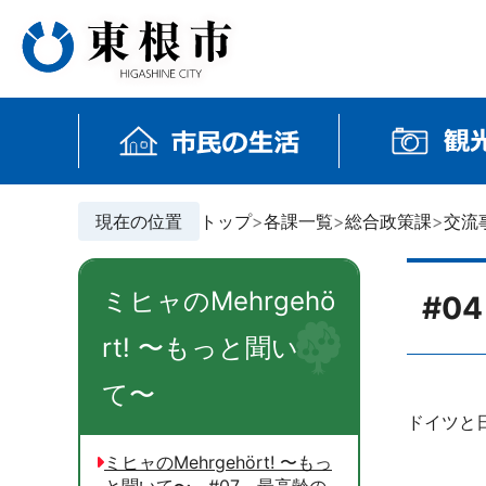
現在の位置
トップ
各課一覧
総合政策課
交流
ミヒャのMehrgehö
#0
rt! 〜もっと聞い
て〜
ドイツと
ミヒャのMehrgehört! 〜もっ
と聞いて〜 #07 最高齢の