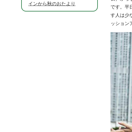
インから秋のおたより
です。平
す人は少
ッション