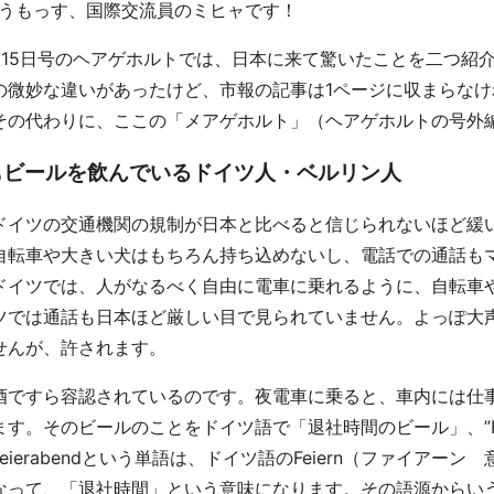
、どうもっす、国際交流員のミヒャです！
月15日号のヘアゲホルトでは、日本に来て驚いたことを二つ紹
の微妙な違いがあったけど、市報の記事は1ページに収まらな
その代わりに、ここの「メアゲホルト」（ヘアゲホルトの号外
もビールを飲んでいるドイツ人・ベルリン人
ドイツの交通機関の規制が日本と比べると信じられないほど緩
自転車や大きい犬はもちろん持ち込めないし、電話での通話も
ドイツでは、人がなるべく自由に電車に乗れるように、自転車
ツでは通話も日本ほど厳しい目で見られていません。よっぽ大
せんが、許されます。
酒ですら容認されているのです。夜電車に乗ると、車内には仕
す。そのビールのことをドイツ語で「退社時間のビール」、”Feie
eierabendという単語は、ドイツ語のFeiern（ファイアー
なって、「退社時間」という意味になります。その語源からい