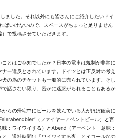
介しました。それ以外にも皆さんにご紹介したいドイ
ければいけないので、スペースがちょっと足りません
編）で投稿させていただきます。
いことはご存知でしたか？日本の電車は規制が非常に
マナー違反とされています。ドイツとは正反対の考え
や犬の為のチケットも一般的に売られています。そし
声で話さない限り、密かに迷惑がられることもあるか
事からの帰宅中にビールを飲んでいる人がほぼ確実に
rabendbier”（ファイヤーアベントビール）と言
ン 意味：ワイワイする）とAbend（アーベント 意味：
うと、退社時間は「ワイワイする夜」とイコールなの