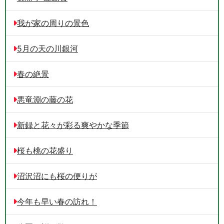
我が家の周りの景色
5月の天の川銀河
春の絶景
悪竜淵の藤の花
新録と花々が彩る爽やかな季節
桜も桃の花盛り
沼沢沼にも桜の便りが
今年も早い春の訪れ！