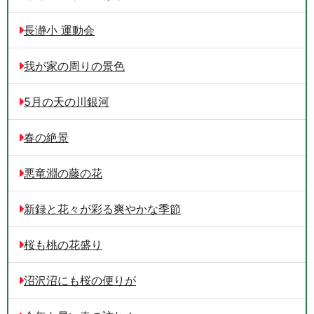
長瀞小 運動会
我が家の周りの景色
5月の天の川銀河
春の絶景
悪竜淵の藤の花
新録と花々が彩る爽やかな季節
桜も桃の花盛り
沼沢沼にも桜の便りが