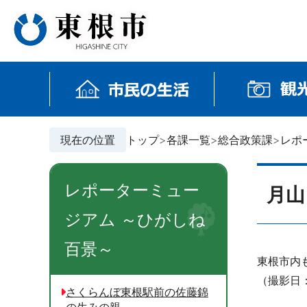
現在の位置
トップ
各課一覧
総合政策課
レポ
レポーターミュー
月山
ジアム ～ひがしね
百景～
東根市内
（撮影日
さくらんぼ東根駅前の佐藤錦
の生みの親