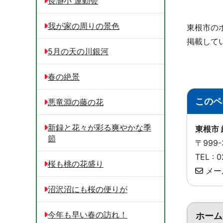
長瀞小 運動会
我が家の周りの景色
東根市の
掲載して
5月の天の川銀河
春の絶景
このペ
悪竜淵の藤の花
新録と花々が彩る爽やかな季
東根市
節
〒999
TEL :
桜も桃の花盛り
メー
沼沢沼にも桜の便りが
今年も早い春の訪れ！
ホーム