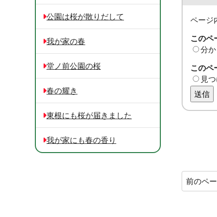
公園は桜が散りだして
ページ
このペ
我が家の春
分か
堂ノ前公園の桜
このペ
見つ
春の耀き
送信
東根にも桜が届きました
我が家にも春の香り
前のペ