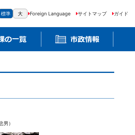
標準
大
Foreign Language
サイトマップ
ガイド
忠男）