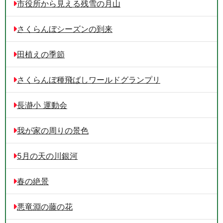
市役所から見える残雪の月山
さくらんぼシーズンの到来
田植えの季節
さくらんぼ種飛ばしワールドグランプリ
長瀞小 運動会
我が家の周りの景色
5月の天の川銀河
春の絶景
悪竜淵の藤の花