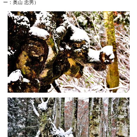
ー：奥山 忠男）