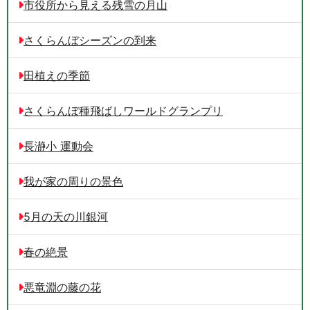
市役所から見える残雪の月山
さくらんぼシーズンの到来
田植えの季節
さくらんぼ種飛ばしワールドグランプリ
長瀞小 運動会
我が家の周りの景色
5月の天の川銀河
春の絶景
悪竜淵の藤の花