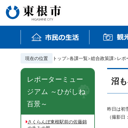
現在の位置
トップ
各課一覧
総合政策課
レポ
レポーターミュー
沼も
ジアム ～ひがしね
百景～
昨日は初
（撮影日
さくらんぼ東根駅前の佐藤錦
の生みの親