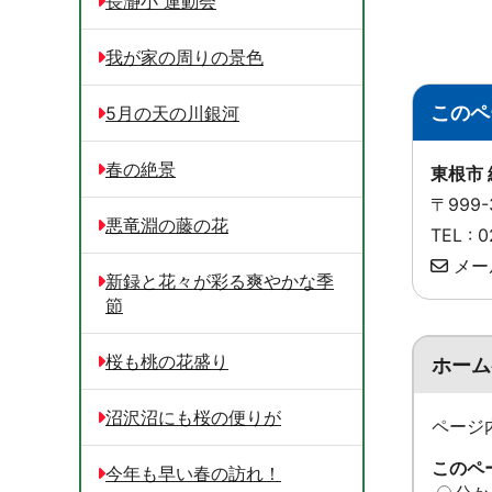
長瀞小 運動会
我が家の周りの景色
このペ
5月の天の川銀河
春の絶景
東根市
〒999
悪竜淵の藤の花
TEL :
メー
新録と花々が彩る爽やかな季
節
桜も桃の花盛り
ホーム
沼沢沼にも桜の便りが
ページ
このペ
今年も早い春の訪れ！