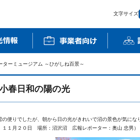
文字サイズ
ーターミュージアム ～ひがしね百景～
小春日和の陽の光
雪の便りでしたが、朝から日の光がきれいで沼の景色が気にな
：１１月２０
日
場所：沼沢沼 広報レポーター：奥山 忠男）