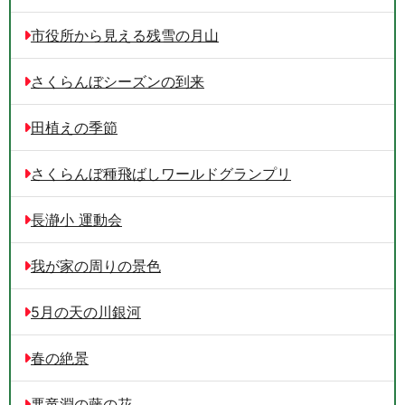
市役所から見える残雪の月山
さくらんぼシーズンの到来
田植えの季節
さくらんぼ種飛ばしワールドグランプリ
長瀞小 運動会
我が家の周りの景色
5月の天の川銀河
春の絶景
悪竜淵の藤の花