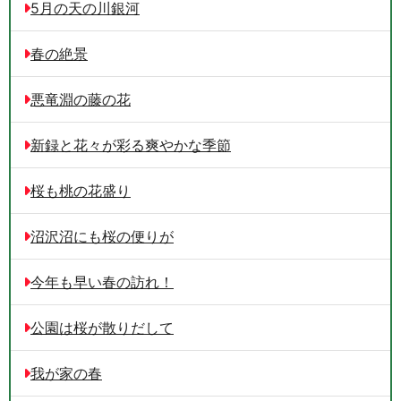
5月の天の川銀河
春の絶景
悪竜淵の藤の花
新録と花々が彩る爽やかな季節
桜も桃の花盛り
沼沢沼にも桜の便りが
今年も早い春の訪れ！
公園は桜が散りだして
我が家の春