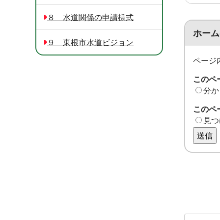
８ 水道関係の申請様式
ホーム
９ 東根市水道ビジョン
ページ
このペ
分か
このペ
見つ
送信