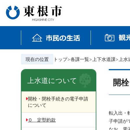
現在の位置
トップ
各課一覧
上下水道課
上水
上水道について
開栓
開栓・閉栓手続きの電子申請
について
転入出・
０ 定型約款
子申請が
なお、電