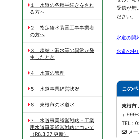
１ 水道の各種手続きをされ
受信が無
る方へ
ださい。
２ 指定給水装置工事事業者
の方へ
水道の開
３ 凍結・漏水等の異常が発
水道の中
生したとき
４ 水質の管理
このペ
５ 水道事業経営状況
６ 東根市の水道水
東根市
〒999
７ 水道事業経営戦略・工業
TEL :
用水道事業経営戦略について
メー
（R8.3.27_更新）