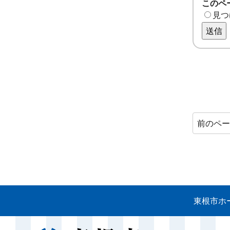
このペ
見つ
送信
前のペ
東根市ホ