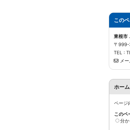
このペ
東根市
〒999
TEL :
メー
ホーム
ページ
このペ
分か