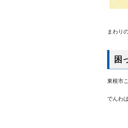
まわり
困
東根市
でんわ