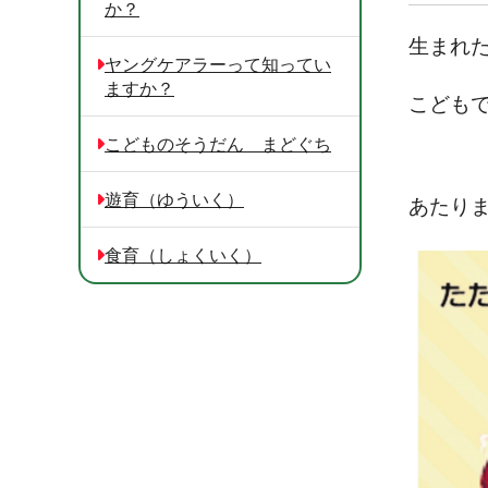
か？
生まれ
ヤングケアラーって知ってい
ますか？
こども
こどものそうだん まどぐち
遊育（ゆういく）
あたり
食育（しょくいく）