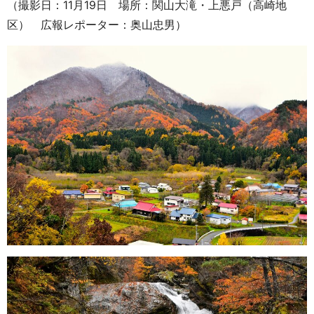
（撮影日：11月19日 場所：関山大滝・上悪戸（高崎地
区） 広報レポーター：奥山忠男）