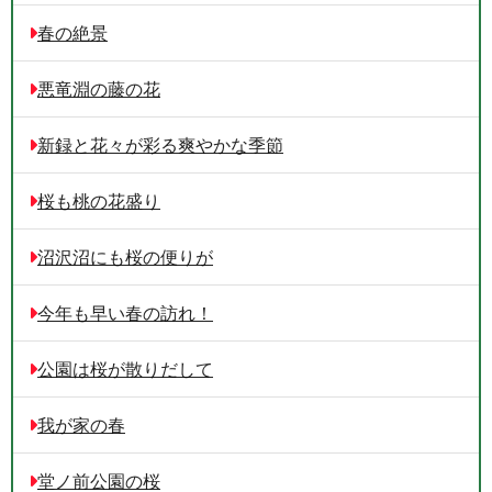
春の絶景
悪竜淵の藤の花
新録と花々が彩る爽やかな季節
桜も桃の花盛り
沼沢沼にも桜の便りが
今年も早い春の訪れ！
公園は桜が散りだして
我が家の春
堂ノ前公園の桜