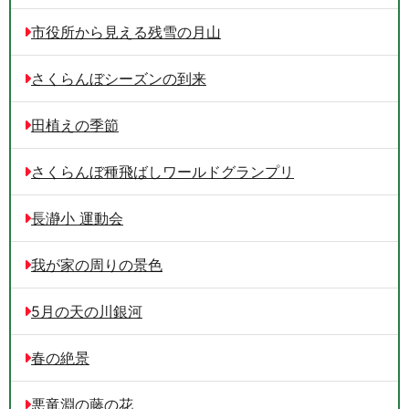
市役所から見える残雪の月山
さくらんぼシーズンの到来
田植えの季節
さくらんぼ種飛ばしワールドグランプリ
長瀞小 運動会
我が家の周りの景色
5月の天の川銀河
春の絶景
悪竜淵の藤の花