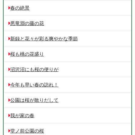
春の絶景
悪竜淵の藤の花
新録と花々が彩る爽やかな季節
桜も桃の花盛り
沼沢沼にも桜の便りが
今年も早い春の訪れ！
公園は桜が散りだして
我が家の春
堂ノ前公園の桜