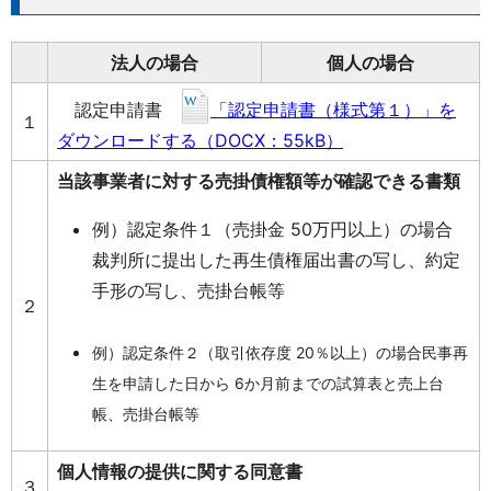
法人の場合
個人の場合
認定申請書
「認定申請書（様式第１）」を
１
ダウンロードする（DOCX：55kB）
当該事業者に対する売掛債権額等が確認できる書類
例）認定条件１（売掛金 50万円以上）の場合
裁判所に提出した再生債権届出書の写し、約定
手形の写し、売掛台帳等
２
例）認定条件２（取引依存度 20％以上）の場合民事再
生を申請した日から 6か月前までの試算表と売上台
帳、売掛台帳等
個人情報の提供に関する同意書
３