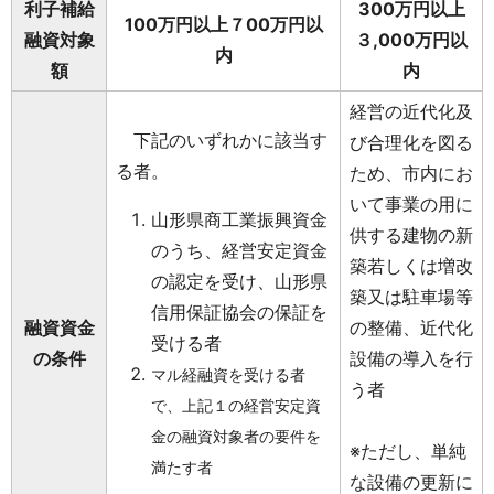
利子補給
300万円以上
100万円以上７00万円以
融資対象
３,000万円以
内
額
内
経営の近代化及
下記のいずれかに該当す
び合理化を図る
る者。
ため、市内にお
いて事業の用に
山形県商工業振興資金
供する建物の新
のうち、経営安定資金
築若しくは増改
の認定を受け、山形県
築又は駐車場等
信用保証協会の保証を
融資資金
の整備、近代化
受ける者
の条件
設備の導入を行
マル経融資を受ける者
う者
で、上記１の経営安定資
金の融資対象者の要件を
※ただし、単純
満たす者
な設備の更新に