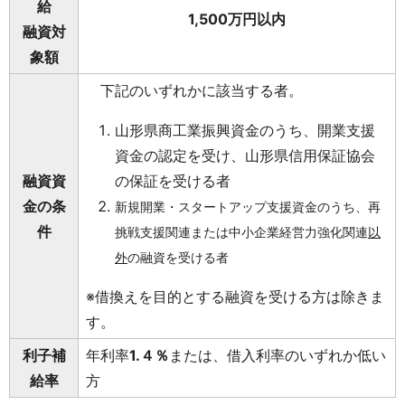
給
1,500万円以内
融資対
象額
下記のいずれかに該当する者。
山形県商工業振興資金のうち、開業支援
資金の認定を受け、山形県信用保証協会
融資資
の保証を受ける者
金の条
新規開業・スタートアップ支援資金のうち、再
件
挑戦支援関連または中小企業経営力強化関連
以
外
の融資を受ける者
※借換えを目的とする融資を受ける方は除きま
す。
利子補
年利率
1.４％
または、借入利率のいずれか低い
給率
方