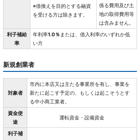
係る費用及び土
※借換えを目的とする融資
地の取得費用等
を受ける方は除きます。
は含みません。
利子補給
年利率
1.0％
または、借入利率のいずれか低
率
い方
新規創業者
市内に本店又は主たる事業所を有し、事業を
対象者
新たに起こす予定の、もしくは起こそうとす
る中小商工業者。
資金使
運転資金・設備資金
途
利子補