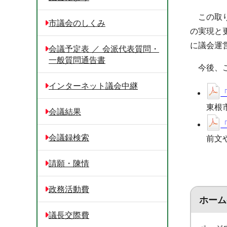
この取り
市議会のしくみ
の実現と
に議会運
会議予定表 ／ 会派代表質問・
一般質問通告書
今後、こ
インターネット議会中継
東根
会議結果
会議録検索
前文
請願・陳情
政務活動費
ホーム
議長交際費