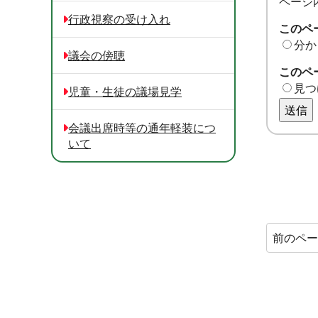
ページ
行政視察の受け入れ
このペ
分か
議会の傍聴
このペ
見つ
児童・生徒の議場見学
送信
会議出席時等の通年軽装につ
いて
前のペ