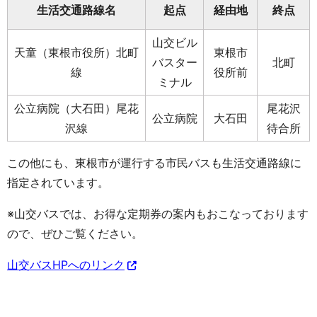
生活交通路線名
起点
経由地
終点
山交ビル
天童（東根市役所）北町
東根市
バスター
北町
線
役所前
ミナル
公立病院（大石田）尾花
尾花沢
公立病院
大石田
沢線
待合所
この他にも、東根市が運行する市民バスも生活交通路線に
指定されています。
※山交バスでは、お得な定期券の案内もおこなっております
ので、ぜひご覧ください。
山交バスHPへのリンク