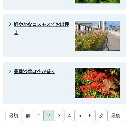
鮮やかなコスモスでお出迎
え
曼珠沙華は今が盛り
最初
前
1
2
3
4
5
6
次
最後