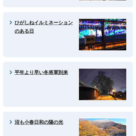
ひがしねイルミネーション
のある日
平年より早い冬将軍到来
沼も小春日和の陽の光