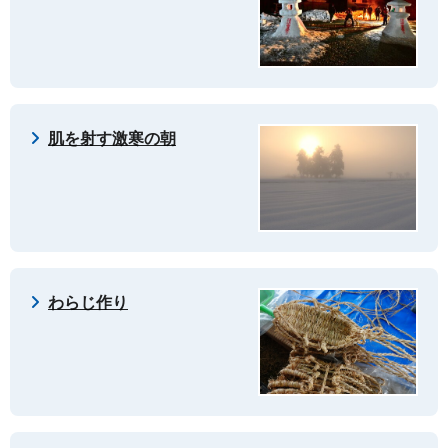
肌を射す激寒の朝
わらじ作り