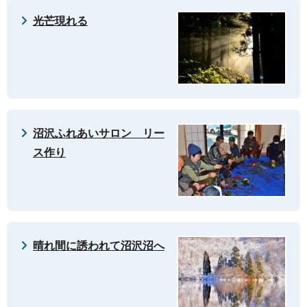
光芒現れる
沼沢ふれあいサロン リー
ス作り
晴れ間に誘われて沼沢沼へ