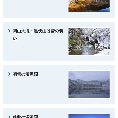
関山大滝・黒伏山は雪の装
い
初雪の沼沢沼
残秋の沼沢沼