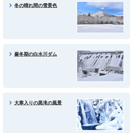
冬の晴れ間の雪景色
厳冬期の白水川ダム
大寒入りの黒滝の風景