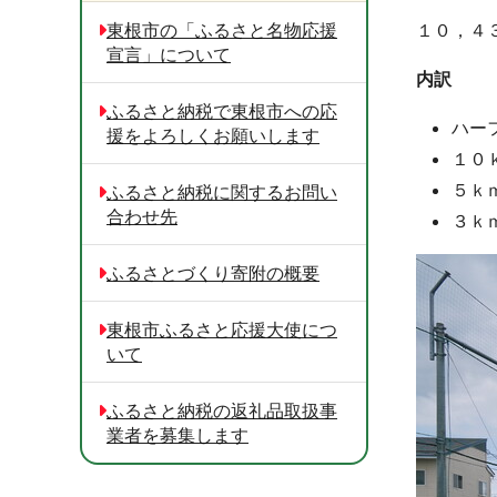
東根市の「ふるさと名物応援
１０，４
宣言」について
内訳
ふるさと納税で東根市への応
ハー
援をよろしくお願いします
１０
５ｋ
ふるさと納税に関するお問い
合わせ先
３ｋ
ふるさとづくり寄附の概要
東根市ふるさと応援大使につ
いて
ふるさと納税の返礼品取扱事
業者を募集します