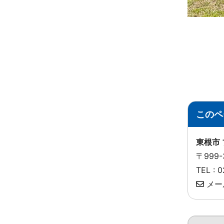
このペ
東根市
〒999
TEL :
メー