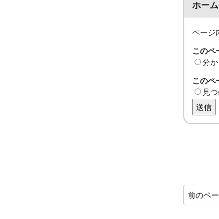
ホーム
ページ
このペ
分か
このペ
見つ
送信
前のペ