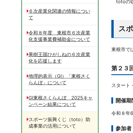
toto
６次産業化関連の情報につい
て
スポ
令和８年度 東根市６次産業
化支援事業費補助金について
東根市で
果樹王国ひがしねの６次産業
化を応援します
第２３
地理的表示（GI）「東根さく
らんぼ」について
スタート
GI東根さくらんぼ 2025キャ
開催期
ンペーン結果について
令和８年6
スポーツ振興くじ（toto）助
成事業の活用について
参加者