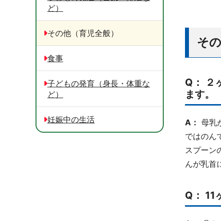
ど）
その他（育児全般）
その
食事
Q： 
子どもの発育（身長・体重な
ます。
ど）
妊娠中の生活
A：
母乳
ではのん
スプーン
んが乳首
Q： 