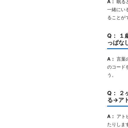
A：
眠る
一緒にい
ることが
Q： 
っぱな
A：
言葉
のコード
う。
Q： 
る→ア
A：
アト
たりしま