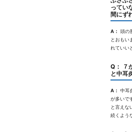
ふさふ
ってい
間にず
A：
頭の
とおもい
れていい
Q： 
と中耳
A：
中耳
が多いで
と言えな
続くよう