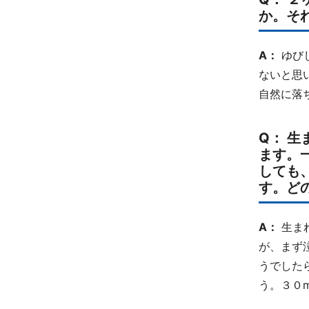
か。そ
A：
ゆび
ないと思
自然に落
Q： 
ます。
しても
す。ど
A：
生ま
が、まず
うでした
う。３０