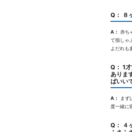
Q： 
A：
赤ち
て指しゃ
よだれも
Q： 
ありま
ばいい
A：
まず
度一緒に
Q： 