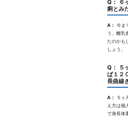
Q： 
痢とみ
A：
今ま
う。離乳
たのかも
しょう。
Q： 
ば１２
長曲線
A：
５ヶ
え方は個
で身長体