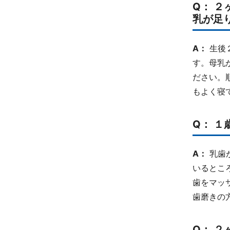
Q： 
乳が足
A：
生後
す。母乳
ださい。
もよく寝
Q： 
A：
乳歯
いるとこ
歯をマッ
歯磨きの
Q： 