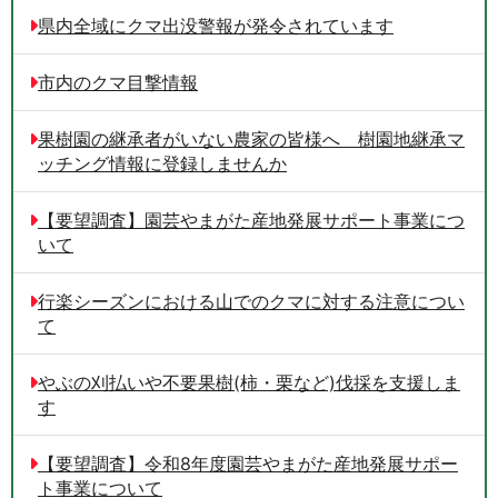
県内全域にクマ出没警報が発令されています
市内のクマ目撃情報
果樹園の継承者がいない農家の皆様へ 樹園地継承マ
ッチング情報に登録しませんか
【要望調査】園芸やまがた産地発展サポート事業につ
いて
行楽シーズンにおける山でのクマに対する注意につい
て
やぶの刈払いや不要果樹(柿・栗など)伐採を支援しま
す
【要望調査】令和8年度園芸やまがた産地発展サポー
ト事業について