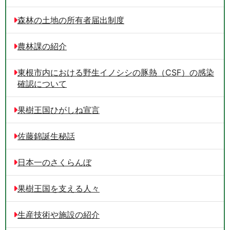
森林の土地の所有者届出制度
農林課の紹介
東根市内における野生イノシシの豚熱（CSF）の感染
確認について
果樹王国ひがしね宣言
佐藤錦誕生秘話
日本一のさくらんぼ
果樹王国を支える人々
生産技術や施設の紹介