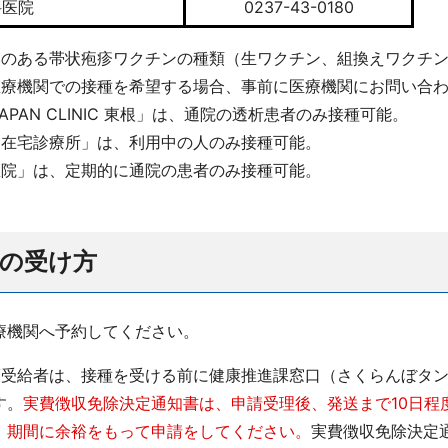
科医院
0237-43-0180
いのある帯状疱疹ワクチンの種類（生ワクチン、組換えワクチ
医療機関での接種を希望する場合、事前に医療機関にお問い合
 JAPAN CLINIC 東根」は、通院の透析患者のみ接種可能。
山在宅診療所」は、利用中の人のみ接種可能。
医院」は、定期的に通院の患者のみ接種可能。
種の受け方
療機関へ予約してください。
護受給者は、接種を受ける前に健康推進課窓口（さくらんぼタ
す。
実費徴収免除決定通知書は、申請受理後、発送まで10日程
、期間に余裕をもって申請をしてください。
実費徴収免除決定