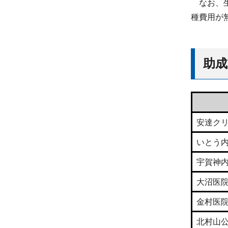
なお、生
種費用が
助成
安達ク
いとう
宇賀神
大沼医
金村医
北村山