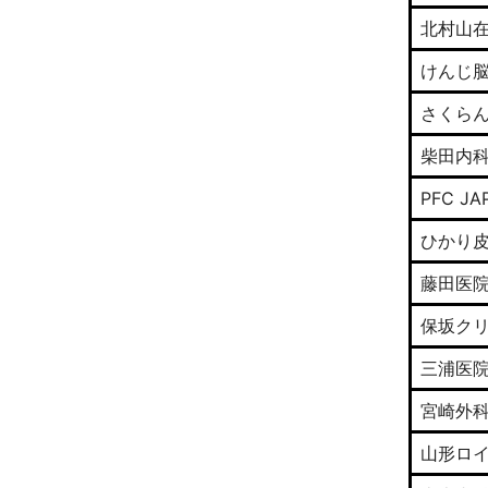
北村山
けんじ
さくら
柴田内
PFC JA
ひかり
藤田医
保坂ク
三浦医
宮崎外
山形ロ