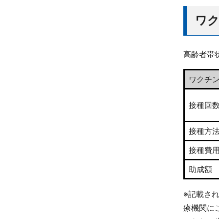
ワ
高齢者帯
ワクチ
接種回
接種方
接種費用
助成額
※記載さ
療機関に