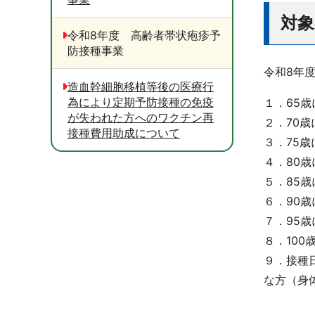
対象
令和8年度 高齢者帯状疱疹予
防接種事業
令和8年
造血幹細胞移植等後の医療行
為により定期予防接種の免疫
１．65歳
が失われた方へのワクチン再
２．70歳
接種費用助成について
３．75歳
４．80歳
５．85歳
６．90歳
７．95歳
８．100
９．接種
な方（身