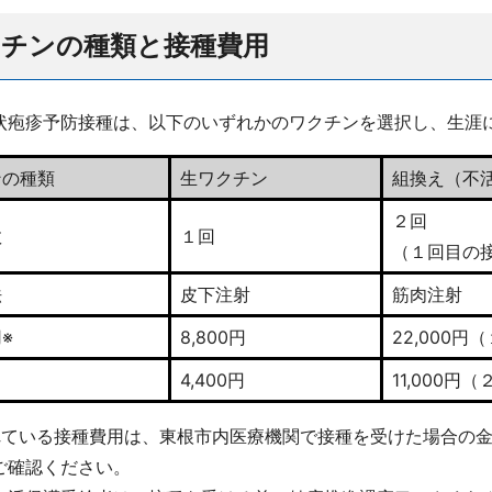
クチンの種類と接種費用
状疱疹予防接種は、以下のいずれかのワクチンを選択し、生涯
ンの種類
生ワクチン
組換え（不
２回
数
１回
（１回目の
法
皮下注射
筋肉注射
※
8,800円
22,000
4,400円
11,000円
れている接種費用は、東根市内医療機関で接種を受けた場合の
ご確認ください。