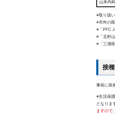
山本内
※取り扱
※市外の
※「PFC
※「北村
※「三浦
接
事前に医
※生活保
となりま
ますので