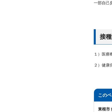
一部自己
接
１）医療
２）健康
このペ
東根市