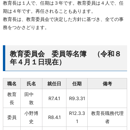
教育長は１人で、任期は３年です。教育委員は４人で、任
期は４年です。再任されることもあります。
教育長は、教育委員会で決定した方針に基づき、全ての事
務をつかさどります。
教育委員会 委員等名簿 （令和８
年４月１日現在）
職名
氏名
就任日
任期
備考
教育
田中
R7.4.1
R9.3.31
長
敦
小野博
R12.3.3
教育長職務代理
委員
R8.4.1
史
1
者