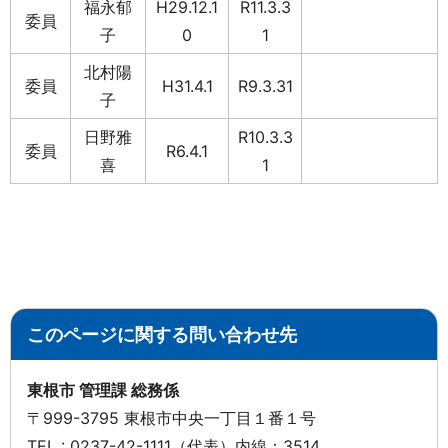
福永郁
H29.12.1
R11.3.3
委員
子
0
1
北村陽
委員
H31.4.1
R9.3.31
子
日野雅
R10.3.3
委員
R6.4.1
喜
1
このページに関する問い合わせ先
東根市 管理課 総務係
〒999-3795 東根市中央一丁目１番１号
TEL : 0237-42-1111（代表）内線：3514