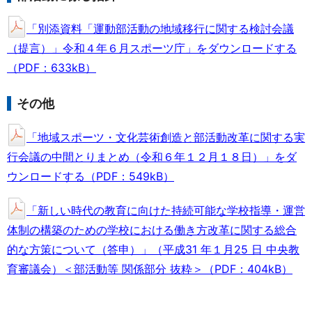
「別添資料「運動部活動の地域移行に関する検討会議
（提言）」令和４年６月スポーツ庁」をダウンロードする
（PDF：633kB）
その他
「地域スポーツ・文化芸術創造と部活動改革に関する実
行会議の中間とりまとめ（令和６年１２月１８日）」をダ
ウンロードする（PDF：549kB）
「新しい時代の教育に向けた持続可能な学校指導・運営
体制の構築のための学校における働き方改革に関する総合
的な方策について（答申）」（平成31 年１月25 日 中央教
育審議会）＜部活動等 関係部分 抜粋＞（PDF：404kB）