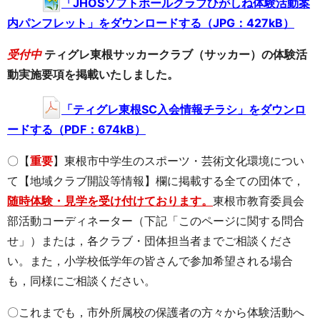
「JHOSソフトボールクラブひがしね体験活動案
内パンフレット」をダウンロードする（JPG：427kB）
受付中
ティグレ東根サッカークラブ（サッカー）の体験活
動実施要項を掲載いたしました。
「ティグレ東根SC入会情報チラシ」をダウンロ
ードする（PDF：674kB）
〇【
重要
】東根市中学生のスポーツ・芸術文化環境につい
て【地域クラブ開設等情報】欄に掲載する全ての団体で，
随時体験・見学を受け付けております。
東根市教育委員会
部活動コーディネーター（下記「このページに関する問合
せ」）または，各クラブ・団体担当者までご相談くださ
い。また，小学校低学年の皆さんで参加希望される場合
も，同様にご相談ください。
〇これまでも，市外所属校の保護者の方々から体験活動へ