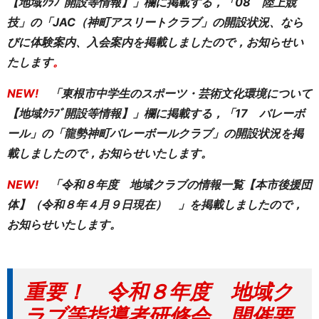
【地域ｸﾗﾌﾞ開設等情報】」欄に掲載する，「08 陸上競
技」の「JAC（神町アスリートクラブ」の開設状況、なら
びに体験案内、入会案内を掲載しましたので，お知らせい
たします
。
NEW!
「東根市中学生のスポーツ・芸術文化環境について
【地域ｸﾗﾌﾞ開設等情報】」欄に掲載する，「17 バレーボ
ール」の「龍勢神町バレーボールクラブ」の開設状況を掲
載しましたので，お知らせいたします。
NEW!
「令和８年度 地域クラブの情報一覧【本市後援団
体】（令和８年４月９日現在） 」を掲載しましたので，
お知らせいたします。
重要
！ 令和８年度 地域ク
ラブ等指導者研修会 開催要