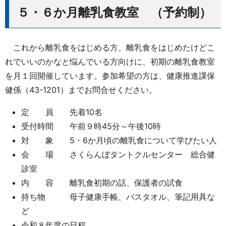
５・６か月離乳食教室 （予約制）
これから離乳食をはじめる方、離乳食をはじめたけどこ
れでいいのかなと悩んでいる方向けに、初期の離乳食教室
を月１回開催しています。参加希望の方は、健康推進課保
健係（43-1201）までお問合せください。
定 員 先着10名
受付時間 午前９時45分～午後10時
対 象 5・6か月頃の離乳食について学びたい人
会 場 さくらんぼタントクルセンター 総合健
診室
内 容 離乳食初期の話、保護者の試食
持ち物 母子健康手帳、バスタオル、筆記用具な
ど
令和８年度の日程