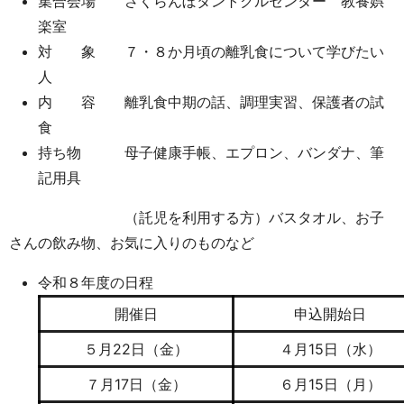
集合会場 さくらんぼタントクルセンター 教養娯
楽室
対 象 ７・８か月頃の離乳食について学びたい
人
内 容 離乳食中期の話、調理実習、保護者の試
食
持ち物 母子健康手帳、エプロン、バンダナ、筆
記用具
（託児を利用する方）バスタオル、お子
さんの飲み物、お気に入りのものなど
令和８年度の日程
開催日
申込開始日
５月22日（金）
４月15日（水）
７月17日（金）
６月15日（月）