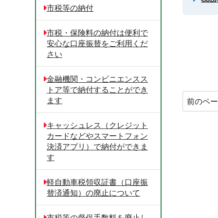
市税等の納付
市税・保険料の納付は便利で
安心な口座振替をご利用くだ
さい
金融機関・コンビニエンスス
トア等で納付することができ
ます
前のペ
キャッシュレス（クレジット
カードなどやスマートフォン
決済アプリ）で納付ができま
す
軽自動車税領収証書（口座振
替済通知）の廃止について
市税等の督促手数料を廃止し