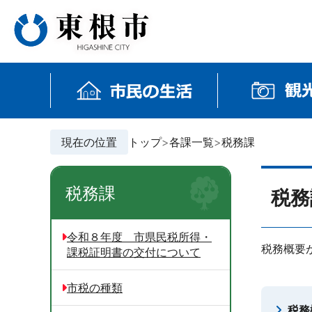
現在の位置
トップ
各課一覧
税務課
税務課
税務
令和８年度 市県民税所得・
税務概要
課税証明書の交付について
市税の種類
税務