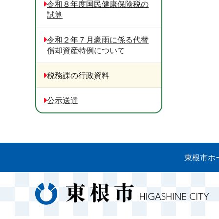
令和８年度国民健康保険税の
試算
令和２年７月豪雨に係る代替
償却資産特例について
税務課の行政資料
公示送達
東根市ホ