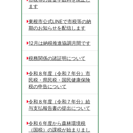
ます
東根市公式LINEで市税等の納
期のお知らせを配信します
12月は納税推進協調月間です
税務関係の諸証明について
令和８年度（令和７年分）市
民税・県民税・国民健康保険
税の申告について
令和８年度（令和７年分）給
与支払報告書の提出について
令和６年度から森林環境税
（国税）の課税が始まりまし