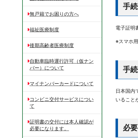
手
無戸籍でお困りの方へ
電子証明
福祉医療制度
※スマホ
後期高齢者医療制度
自動車臨時運行許可（仮ナン
バー）について
手
マイナンバーカードについて
日本国内
コンビニ交付サービスについ
いること
て
証明書の交付には本人確認が
必
必要になります。