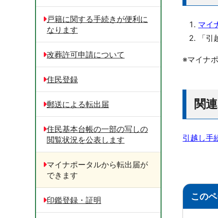
戸籍に関する手続きが便利に
マイ
なります
「引
改葬許可申請について
※マイナ
住民登録
関
郵送による転出届
住民基本台帳の一部の写しの
引越し手
閲覧状況を公表します
マイナポータルから転出届が
できます
このペ
印鑑登録・証明