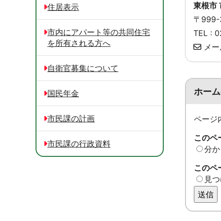
東根市 
住居表示
〒999
市内にアパート等の共同住宅
TEL :
を所有される方へ
メー
自衛官募集について
ホーム
国民年金
市民課の計画
ページ
このペ
市民課の行政資料
分か
このペ
見つ
送信