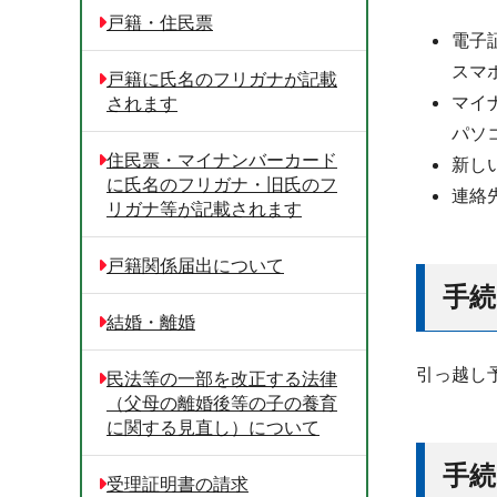
戸籍・住民票
電子
スマ
戸籍に氏名のフリガナが記載
マイ
されます
パソ
住民票・マイナンバーカード
新し
に氏名のフリガナ・旧氏のフ
連絡
リガナ等が記載されます
戸籍関係届出について
手
結婚・離婚
引っ越し
民法等の一部を改正する法律
（父母の離婚後等の子の養育
に関する見直し）について
手
受理証明書の請求