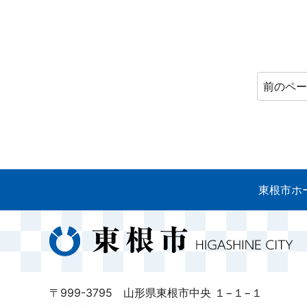
前のペ
東根市ホ
〒999-3795 山形県東根市中央 １−１−１