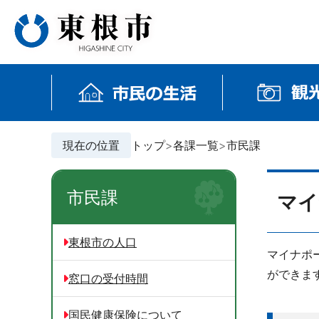
現在の位置
トップ
各課一覧
市民課
市民課
マイ
東根市の人口
マイナポ
ができま
窓口の受付時間
国民健康保険について