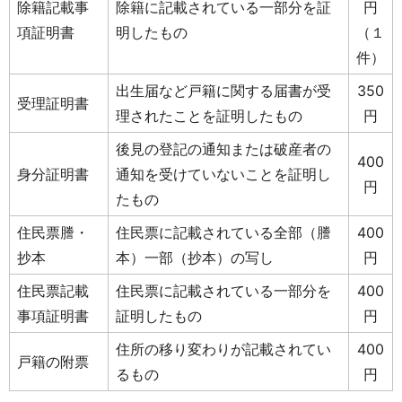
除籍記載事
除籍に記載されている一部分を証
円
項証明書
明したもの
（１
件）
出生届など戸籍に関する届書が受
350
受理証明書
理されたことを証明したもの
円
後見の登記の通知または破産者の
400
身分証明書
通知を受けていないことを証明し
円
たもの
住民票謄・
住民票に記載されている全部（謄
400
抄本
本）一部（抄本）の写し
円
住民票記載
住民票に記載されている一部分を
400
事項証明書
証明したもの
円
住所の移り変わりが記載されてい
400
戸籍の附票
るもの
円