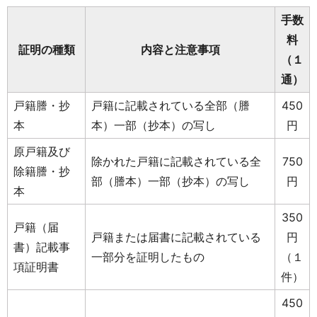
手数
料
証明の種類
内容と注意事項
（１
通）
戸籍謄・抄
戸籍に記載されている全部（謄
450
本
本）一部（抄本）の写し
円
原戸籍及び
除かれた戸籍に記載されている全
750
除籍謄・抄
部（謄本）一部（抄本）の写し
円
本
350
戸籍（届
戸籍または届書に記載されている
円
書）記載事
一部分を証明したもの
（１
項証明書
件）
450